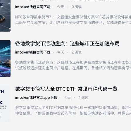
imtoken钱包官网下载
⋅
今天
⋅
0 阅读
NFC芯片存数字货币？一文看懂安全存储新方案NFC芯片存储软件数
点而生的创新方案，让用户既能享受数字货币的便利，又能获得硬件
数字货币存储领域，可以实现芯片与手机之间的快速数据交换。目前市
片存储的数字货币钱包应用。
各地数字货币活动盘点：这些城市正在加速布局
imtoken钱包官网下载
⋅
今天
⋅
2 阅读
各地数字货币活动盘点：这些城市正在加速布局数字货币正在中国各
试点阶段逐步迈向全面推广进程，在此期间，各地相关活动密集有序
重，共同推动数字货币生态的完善。
数字货币简写大全 BTC ETH 常见币种代码一览
imtoken钱包官网app下载
⋅
今天
⋅
4 阅读
数字货币简写大全BTCETH常见币种代码一览加密货币市场里，币
件容易懵。了解常见数字货币的简写，能帮你快速识别币种、看懂交
失。BTC是比特币的缩写，也是整个加密市场的基石。ETH代表以
币。BNB是币安平台的原生代币，SO...