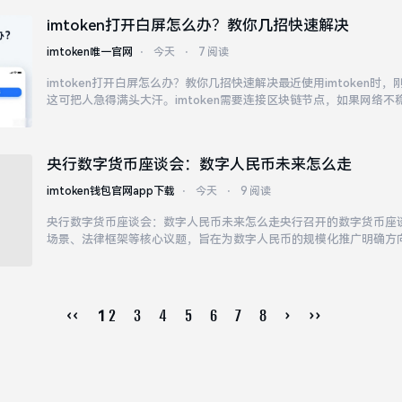
imtoken打开白屏怎么办？教你几招快速解决
imtoken唯一官网
⋅
今天
⋅
7 阅读
imtoken打开白屏怎么办？教你几招快速解决最近使用imtoken时
这可把人急得满头大汗。imtoken需要连接区块链节点，如果网络
现白屏。如果已经是最新版还白屏，可以尝试卸载后重新安装。实在解决
官方社区或者客服渠道反馈...
央行数字货币座谈会：数字人民币未来怎么走
imtoken钱包官网app下载
⋅
今天
⋅
9 阅读
央行数字货币座谈会：数字人民币未来怎么走央行召开的数字货币座
场景、法律框架等核心议题，旨在为数字人民币的规模化推广明确方
一个渐进过程。央行数字货币座谈会为政策制定提供了重要参考，数
于技术创新、制度完善与市场需求的有机结合。
‹‹
2
3
4
5
6
7
8
›
››
1