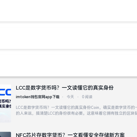
en钱包官网app下载
imtoken钱包官网下载
imtoken安卓版官
海外数字货币诈骗最新套路，盯上这3类人
imtoken唯一官网
⋅
今天
⋅
1 阅读
海外数字货币诈骗最新套路，盯上这3类人最近海外针对华人的数字
受害者都是高知群体。他们利用信息差，专门盯着那些想通过海外渠
下手。骗子会伪造一份看起来很权威的报告，声称某币种即将在海外
府背景支持。还有一种新型诈骗是利用虚假的海外身份...
LCC是数字货币吗？一文读懂它的真实身份
imtoken钱包官网app下载
⋅
今天
⋅
0 阅读
LCC是数字货币吗？一文读懂它的真实身份Coin，确实是数字货币
的人来说，搞清楚LCC的身份很有必要。这意味着它拥有独立的区块
本都有自身特点。目前LCC在多个加密货币交易所都有上市交易，包
数字货币都存在风险，LCC也不例外。
NFC芯片存数字货币？一文看懂安全存储新方案