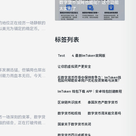
数字货币没网也能花？这个功能
太实用了
的地位正在经历一场静默的
以美元为锚定的稳定币。美
来越多的国际贸易采用美元
标签列表
Test
4. 最新imToken官网版
让你的虚拟资产更安全
年发展迅猛，但骗局也层出
别能力而血本无归。今天想
在数字货币市场中保持竞争力：imToken钱
包如何帮助安卓用户优化投资策略与决策？
己的资产。任何声称能带来
ImToken 钱包下载 APP｜安卓钱包创建教程
区块链共识技术
泰国灰色产数字货币
数字货币和现钱
数字货币周末能交易吗
历一场深刻的变革，数字货
融的结合，正在打破传统融
国家关于数字货币关闭
金融中最具革命性的应用。
数字货币四川成都龙头