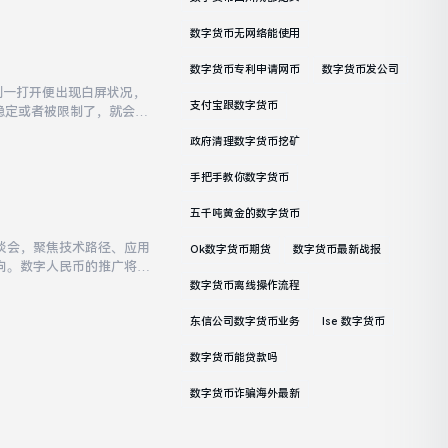
数字货币无网络能使用
数字货币专利申请网币
数字货币发公司
，刚一打开便出现白屏状况，
支付宝跟数字货币
不稳定或者被限制了，就会出
不了，可以去imtoken
政府清理数字货币挖矿
手把手教你数字货币
五千吨黄金的数字货币
谈会，聚焦技术路径、应用
Ok数字货币期货
数字货币最新战报
向。数字人民币的推广将是
字人民币的落地成效将取决
数字货币离线操作流程
东信公司数字货币业务
Ise 数字货币
数字货币能贷款吗
数字货币诈骗海外最新