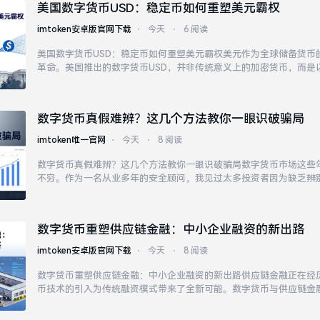
美国数字货币USD：稳定币如何重塑美元霸权
imtoken安卓版官网下载
⋅
今天
⋅
6 阅读
美国数字货币USD：稳定币如何重塑美元霸权美元作为全球储备货币
革命。美国推出的数字货币USD，并非传统意义上的加密货币，而是
国数字货币USD的发展反映了政府对加密货币市场的重新定位。当越
稳定币结算，美元的国际需求不再局限于传统银...
数字货币真假难辨？这几个方法教你一眼识破骗局
imtoken唯一官网
⋅
今天
⋅
8 阅读
数字货币真假难辨？这几个方法教你一眼识破骗局数字货币市场这些
不穷。作为一名从业多年的安全顾问，我见过太多投资者因为缺乏辨
分享几个实用的识别方法，帮助大家在这个鱼龙混杂的市场中保护自
稳定高额收益的数字货币，几乎都是骗局。
数字货币重塑供应链金融：中小企业融资的新出路
imtoken安卓版官网下载
⋅
今天
⋅
8 阅读
数字货币重塑供应链金融：中小企业融资的新出路供应链金融正在经
币技术的引入为传统融资模式带来了全新可能。数字货币与供应链金
资的壁垒，让资金流动更加高效透明。智能合约是数字货币在供应链
数字货币与供应链金融的融合，正在为实体经济注入新...