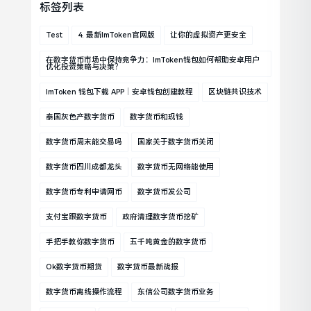
标签列表
Test
4. 最新imToken官网版
让你的虚拟资产更安全
在数字货币市场中保持竞争力：imToken钱包如何帮助安卓用户
优化投资策略与决策？
ImToken 钱包下载 APP｜安卓钱包创建教程
区块链共识技术
泰国灰色产数字货币
数字货币和现钱
数字货币周末能交易吗
国家关于数字货币关闭
数字货币四川成都龙头
数字货币无网络能使用
数字货币专利申请网币
数字货币发公司
支付宝跟数字货币
政府清理数字货币挖矿
手把手教你数字货币
五千吨黄金的数字货币
Ok数字货币期货
数字货币最新战报
数字货币离线操作流程
东信公司数字货币业务